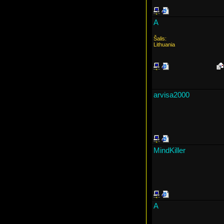
A
Šalis:
Lithuania
arvisa2000
MindKiller
A