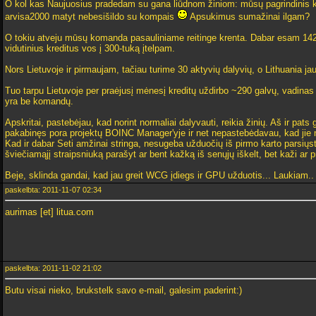
O kol kas Naujuosius pradedam su gana liūdnom žiniom: mūsų pagrindinis k
arvisa2000 matyt nebesišildo su kompais
Apsukimus sumažinai ilgam?
O tokiu atveju mūsų komanda pasauliniame reitinge krenta. Dabar esam 142-
vidutinius kreditus vos į 300-tuką įtelpam.
Nors Lietuvoje ir pirmaujam, tačiau turime 30 aktyvių dalyvių, o Lithuania jau
Tuo tarpu Lietuvoje per praėjusį mėnesį kreditų uždirbo ~290 galvų, vadinas d
yra be komandų.
Apskritai, pastebėjau, kad norint normaliai dalyvauti, reikia žinių. Aš ir pat
pakabinęs pora projektų BOINC Manager'yje ir net nepastebėdavau, kad jie n
Kad ir dabar Seti amžinai stringa, nesugeba užduočių iš pirmo karto parsiųst
šviečiamąjį straipsniuką parašyt ar bent kažką iš senųjų iškelt, bet kaži ar p
Beje, sklinda gandai, kad jau greit WCG įdiegs ir GPU užduotis... Laukiam..
paskelbta: 2011-11-07 02:34
aurimas [et] litua.com
paskelbta: 2011-11-02 21:02
Butu visai nieko, brukstelk savo e-mail, galesim paderint:)