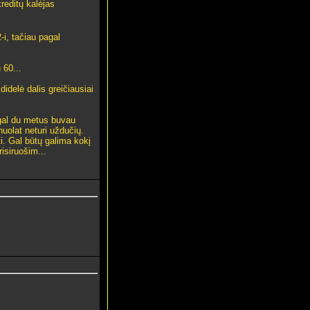
reditų kalėjas
i, tačiau pagal
 60...
idelė dalis greičiausiai
s gal du metus buvau
uolat neturi uždučių.
i. Gal būtų galima kokį
risiruošim...