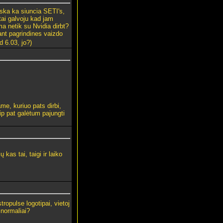
iska ka siuncia SETI's,
tai galvoju kad jam
a netik su Nvidia dirbt?
ant pagrindines vaizdo
 6.03, jo?)
ame, kuriuo pats dirbi,
aip pat galėtum pajungti
kas tai, taigi ir laiko
ropulse logotipai, vietoj
 normaliai?