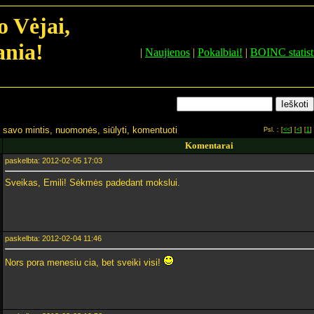
o Vėjai,
ania!
|
Naujienos
|
Pokalbiai!
|
BOINC statist
ti savo mintis, nuomonės, siūlyti, komentuoti
Psl. : [
<<
] [
<
] [
1
] 
Komentarai
paskelbta: 2012-02-05 17:03
Sveikas, Emili! Sėkmės padedant mokslui.
paskelbta: 2012-02-04 11:46
Nors pora menesiu cia, bet sveiki visi!