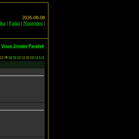
2026-08-08
ika
|
Failai
|
Nuorodos
|
Visos žinutės
Parašyti
[
2
] (
3
) [
4
] [
5
] [
6
] [
7
] [
8
] [
9
] [
>
] [
>>
]