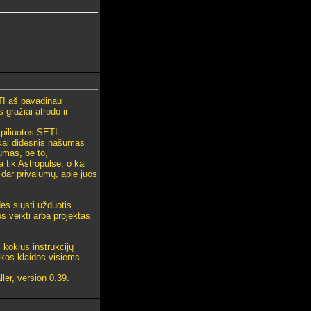
ETI aš pavadinau
gražiai atrodo ir
piliuotos SETI
kai didesnis našumas
umas, be to,
 tik Astropulse, o kai
 dar privalumų, apie juos
dės siųsti užduotis
veikti arba projektas
 kokius instrukcijų
škos klaidos visiems
ller, version 0.39.