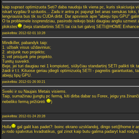
kaip suprast optimizuota Seti? daba naudoju tik viena pc, kuris skaiciuoja v
iskart vygdau 9 uzduotis... Zadu ir antra pc pajungt bet anas senukas toks, 
lengviausia bus tik su CUDA dirbt. Dar apsviesk apie "abieju tipu GPU" galim
O ta problemele issprendziau, pasirodo reikejo biski daugiau angliu uzmest 
plokstes
(beja standartinis SETi tai cia turi galvoj SETI@HOME Enhanced
paskelbta: 2012-02-01 10:28
Mindkiller, pabandyk taip:
1. užbaik visus uždavinius;
2. atsijunk nuo projekto;
3. vėl prisijunk prie projekto.
Turėtų suveikti.
Beje, jei turi daugiau nei 1 kompiuterį, siūlyčiau standartinį SETI palikti tik t
žaidi ir t.t. Kituose geriau įdiegti optimizuotą SETI - pagreitis garantuotas, t
abiejų tipų GPU.
paskelbta: 2012-01-26 00:21
Sveiki ir su Naujais Metais visiems.
Taip, sumažinau įjungtų pc fermą, kiti dirba dabar su Forex, jeigu yra žinančių 
nebeliko fermą prižiūrėti
)
paskelbta: 2012-01-24 20:28
Holla
gal galit kas padet?: boinc ekrano uzsklandoj, dingo set@home ir ast
ju rodo spalvotus kvadratikus, gal zinot kaip butu galima padaryt kad rodytu