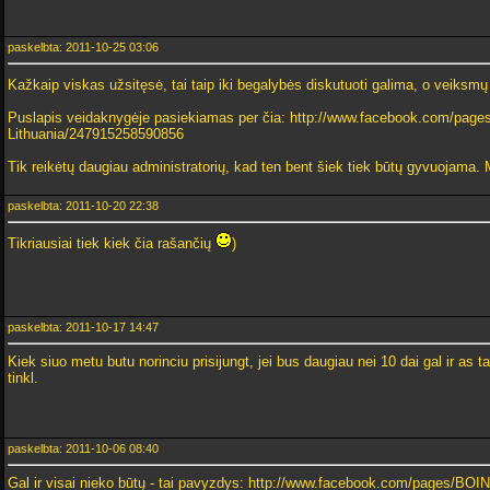
paskelbta: 2011-10-25 03:06
Kažkaip viskas užsitęsė, tai taip iki begalybės diskutuoti galima, o veiksmų
Puslapis veidaknygėje pasiekiamas per čia: http://www.facebook.com/pages/
Lithuania/247915258590856
Tik reikėtų daugiau administratorių, kad ten bent šiek tiek būtų gyvuojama. M
paskelbta: 2011-10-20 22:38
Tikriausiai tiek kiek čia rašančių
)
paskelbta: 2011-10-17 14:47
Kiek siuo metu butu norinciu prisijungt, jei bus daugiau nei 10 dai gal ir as 
tinkl.
paskelbta: 2011-10-06 08:40
Gal ir visai nieko būtų - tai pavyzdys: http://www.facebook.com/pages/BO