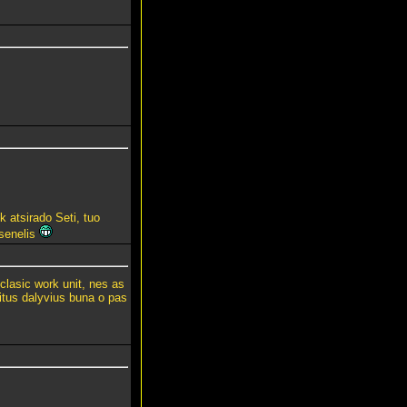
k atsirado Seti, tuo
 senelis
clasic work unit, nes as
 kitus dalyvius buna o pas