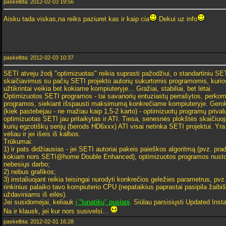
paskelbta: 2012-02-03 19:56
Aisku tada viskas,na reiks paziuret kas ir kaip cia
Dekui uz info
paskelbta: 2012-02-03 10:37
SETI atveju žodį "optimizuotas" reikia suprasti pažodžiui, o standartiniu S
skaičiavimus su pačių SETI projekto autorių sukurtomis programomis, kurios 
užtikrintai veikia bet kokiame kompiuteryje... Gražiai, stabiliai, bet lėtai.
Optimizuotos SETI programos - tai savanorių entuziastų perrašytos, perkom
programos, siekiant išspausti maksimumą konkrečiame kompiuteryje. Gero
(kiek pastebėjau - ne mažiau kaip 1,5-2 karto) - optimizuotų programų prival
optimizuotas SETI jau pritaikytas ir ATI. Tiesa, senesnės plokštės skaičiuoja
kurių egzotiškų serijų (berods HD6xxx) ATI visai netinka SETI projektui. Yra
vėliau ir jei išeis iš kalbos.
Trūkumai:
1) ir pats didžiausias - jei SETI autoriai pakeis paieškos algoritmą (pvz. pra
kokiam nors SETI@home Double Enhanced), optimizuotos programos nustos 
nebesiųs darbo;
2) nebus grafikos;
3) instaliuojant reikia teisingai nurodyti konkrečios geležies parametrus, pvz.
rinkinius palaiko tavo kompiuterio CPU (nepataikius paprastai pasipila žaibi
uždaviniams iš eilės).
Jei susidomėjai, keliauk
į "lunatikų" puslapį
. Siūlau parsisiųsti Updated Insta
Na ir klausk, jei kur nors susivelsi...
paskelbta: 2012-02-01 16:28