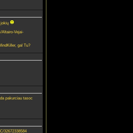
 jokių
Altairo-Vejai-
indKiller, gal Tu?
tada pakurciau tasoc
INC/32672338584