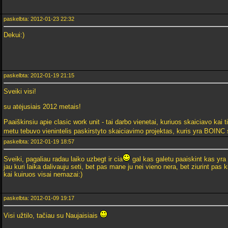
paskelbta: 2012-01-23 22:32
Dekui:)
paskelbta: 2012-01-19 21:15
Sveiki visi!
su atėjusiais 2012 metais!
Paaiškinsiu apie clasic work unit - tai darbo vienetai, kuriuos skaiciavo kai ti
metu tebuvo vienintelis paskirstyto skaiciavimo projektas, kuris yra BOINC
paskelbta: 2012-01-19 18:57
Sveiki, pagaliau radau laiko uzbegt ir cia
gal kas galetu paaiskint kas yra 
jau kuri laika dalivauju seti, bet pas mane ju nei vieno nera, bet ziurint pas
kai kuiruos visai nemazai:)
paskelbta: 2012-01-09 19:17
Visi užtilo, tačiau su Naujaisiais