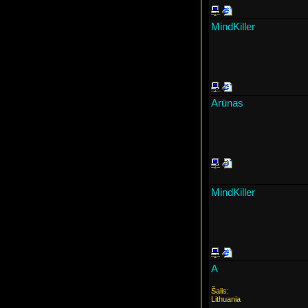
MindKiller
Arūnas
MindKiller
A
Šalis:
Lithuania