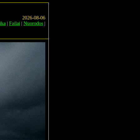
2026-08-06
ika
|
Failai
|
Nuorodos
|