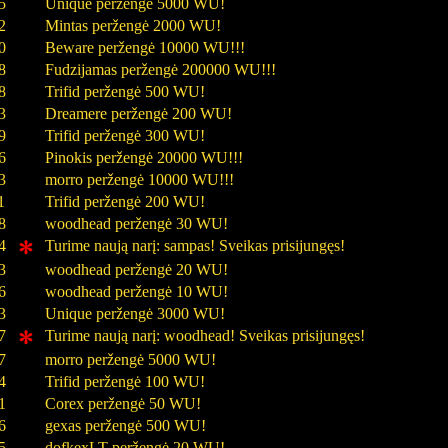
5
Unique peržengė 5000 WU!
2
Mintas peržengė 2000 WU!
0
Beware peržengė 10000 WU!!!
8
Fudzijamas peržengė 200000 WU!!!
8
Trifid peržengė 500 WU!
3
Dreamere peržengė 200 WU!
9
Trifid peržengė 300 WU!
6
Pinokis peržengė 20000 WU!!!
3
morro peržengė 10000 WU!!!
1
Trifid peržengė 200 WU!
8
woodhead peržengė 30 WU!
4
Turime naują narį: sampas! Sveikas prisijungęs!
3
woodhead peržengė 20 WU!
6
woodhead peržengė 10 WU!
3
Unique peržengė 3000 WU!
7
Turime naują narį: woodhead! Sveikas prisijungęs!
7
morro peržengė 5000 WU!
4
Trifid peržengė 100 WU!
1
Corex peržengė 50 WU!
6
gexas peržengė 500 WU!
5
dofkexLT peržengė 20 WU!