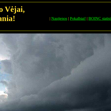
o Vėjai,
ania!
|
Naujienos
|
Pokalbiai!
|
BOINC statist