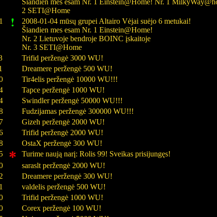
Šiandien mes esam Nr. 1 Einstein@Home! Nr. 1 MilkyWay@ho
2 SETI@Home
1
2008-01-04 mūsų grupei Altairo Vėjai suėjo 6 metukai!
Šiandien mes esam Nr. 1 Einstein@Home!
Nr. 2 Lietuvoje bendroje BOINC įskaitoje
Nr. 3 SETI@Home
8
Trifid peržengė 3000 WU!
1
Dreamere peržengė 500 WU!
0
Tir4elis peržengė 10000 WU!!!
4
Tapce peržengė 1000 WU!
4
Swindler peržengė 50000 WU!!!
8
Fudzijamas peržengė 300000 WU!!!
7
Gizeh peržengė 2000 WU!
6
Trifid peržengė 2000 WU!
8
OstaX peržengė 300 WU!
5
Turime naują narį: Rolis 99! Sveikas prisijungęs!
0
saraslt peržengė 2000 WU!
2
Dreamere peržengė 300 WU!
1
valdelis peržengė 500 WU!
0
Trifid peržengė 1000 WU!
0
Corex peržengė 100 WU!