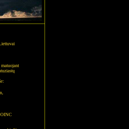
iettuvai
s matuojant
ntuziastų
še:
n,
,
e BOINC