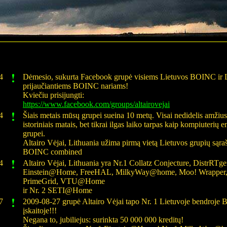
4
Dėmesio, sukurta Facebook grupė visiems Lietuvos BOINC ir L
prijaučiantiems BOINC nariams!
Kviečiu prisijungti:
https://www.facebook.com/groups/altairovejai
4
Šiais metais mūsų grupei sueina 10 metų. Visai nedidelis amžiu
istoriniais matais, bet tikrai ilgas laiko tarpas kaip kompiuterių e
grupei.
Altairo Vėjai, Lithuania užima pirmą vietą Lietuvos grupių sąra
BOINC combined
4
Altairo Vėjai, Lithuania yra Nr.1 Collatz Conjecture, DistrRTge
Einstein@Home, FreeHAL, MilkyWay@home, Moo! Wrapper
PrimeGrid, VTU@Home
ir Nr. 2 SETI@Home
7
2009-08-27 grupė Altairo Vėjai tapo Nr. 1 Lietuvoje bendroj
įskaitoje!!!
Negana to, jubiliejus: surinkta 50 000 000 kreditų!